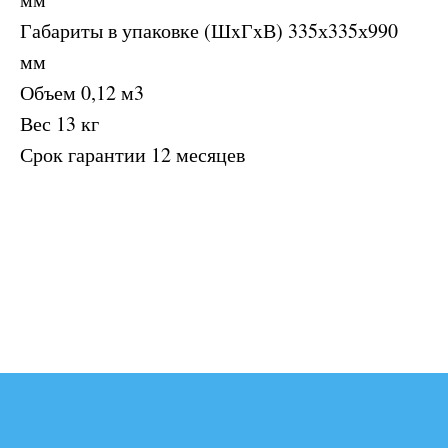
Габариты в упаковке (ШxГxВ) 335х335х990
мм
Объем 0,12 м3
Заказывайте там,
Вес 13 кг
где вам удобно
Срок гарантии 12 месяцев
Доставка работает с 9:00 до 20:00,
без перерывов и выходных.
Заказы принимаем круглосуточно
По телефонам
+7 952 411 22 44
+7 (8634) 43-10-90
В соцсетях и мессенджерах