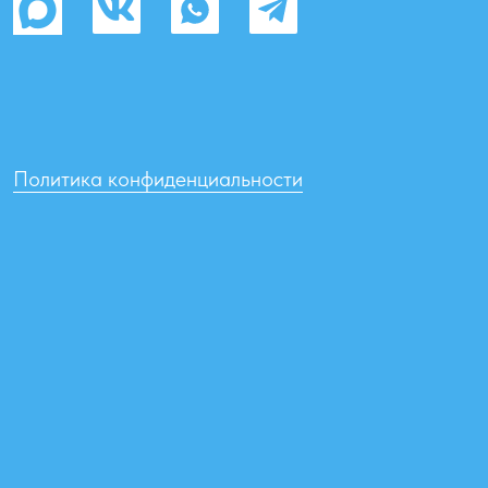
Товары можно приобрести в магазине
«Донская Водица»
Чехова 204 (район ТРЦ «Мармелад»), с 10.00 до 20.00