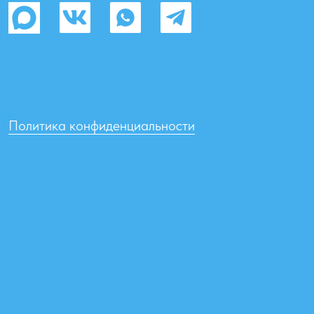
Товары можно приобрести в магазине
«Донская Водица»
Чехова 204 (район ТРЦ «Мармелад»), с 10.00 до 20.00