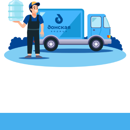
Заказывайте там,
где вам удобно
Доставка работает с 9:00 до 20:00,
без перерывов и выходных.
Заказы принимаем круглосуточно
По телефонам
+7 952 411 22 44
+7 (8634) 43-10-90
В соцсетях и мессенджерах