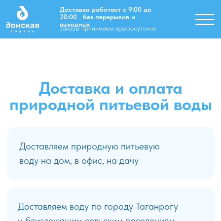
Доставка работает с 9:00 до
20:00 без перерывов и
-
выходных
заказы принимаем круглосуточно
Доставка и оплата
природной питьевой воды
Доставляем природную питьевую
воду на дом, в офис, на дачу
Доставляем воду по городу Таганрогу
и близлежащим сельским поселениям.
По городу Таганрогу доставка бесплатная
при заказе от 2-х бутылок
Доставка в пригороды по направлениям Красный Десант,
Греческие Роты, Николаевка, Приморка, Покровское
осуществляется до 18.00, более точное и удобное время