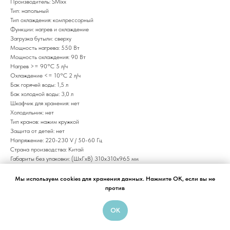
Производитель: ​SMixx
Тип: напольный
Тип охлаждения: компрессорный
Функции: нагрев и охлаждение
Загрузка бутыли: сверху
Мощность нагрева: 550 Вт
Мощность охлаждения: ​90 Вт
Нагрев ​>= 90°С 5 л/ч
Охлаждение ​<= 10°С 2 л/ч
Бак горячей воды: ​1,5 л
Бак холодной воды: ​3,0 л
Шкафчик для хранения: нет
Холодильник: нет
Тип кранов: нажим кружкой
Защита от детей: нет
Напряжение: ​220-230 V / 50-60 Гц
Страна производства: ​Китай
Габариты без упаковки: (ШxГxВ) ​310х310х965 мм
Габариты в упаковке: (ШxГxВ) ​335х335х990 мм
Объем: ​0,12 м3
Мы используем cookies для хранения данных. Нажмите OK, если вы не
Вес:​13 кг
против
Срок гарантии: ​12 месяцев
OK