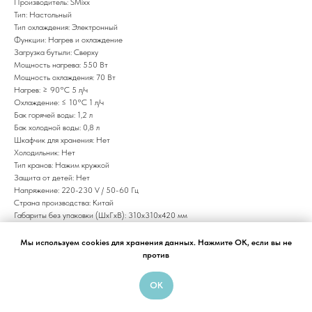
Производитель: SMixx
Тип: Настольный
Тип охлаждения: Электронный
Функции: Нагрев и охлаждение
Загрузка бутыли: Сверху
Мощность нагрева: 550 Вт
Мощность охлаждения: 70 Вт
Нагрев:
≥ 90°С 5 л/ч
Охлаждение: ≤ 10°С 1 л/ч
Бак горячей воды: 1,2 л
Бак холодной воды: 0,8 л
Шкафчик для хранения: Нет
Холодильник: Нет
Тип кранов: Нажим кружкой
Защита от детей: Нет
Напряжение: 220-230 V / 50-60 Гц
Страна производства: Китай
Габариты без упаковки (ШxГxВ): 310х310х420 мм
Габариты в упаковке (ШxГxВ): 330х330х440 мм
Объем: 0,06
м
³
Мы используем cookies для хранения данных. Нажмите OK, если вы не
Вес: 3,9 кг
против
Срок гарантии: 12 месяцев
OK